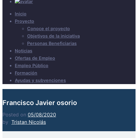
Inicio
Proyecto
Conoce el proyecto
Objetivos de la iniciativa
Personas Beneficiarias
Noticias
Ofertas de Empleo
Empleo Público
Formación
Ayudas y subvenciones
Francisco Javier osorio
Posted on
05/08/2020
by
Tristan Nicolás