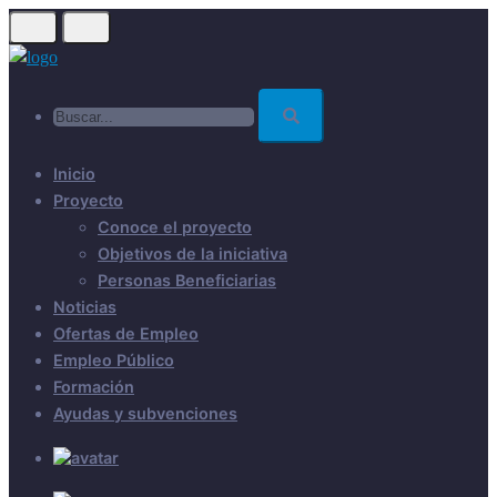
Skip
to
main
Buscar...
content
Inicio
Proyecto
Conoce el proyecto
Objetivos de la iniciativa
Personas Beneficiarias
Noticias
Ofertas de Empleo
Empleo Público
Formación
Ayudas y subvenciones