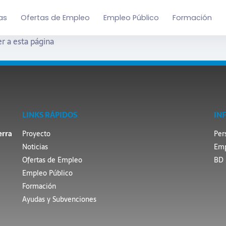
as
Ofertas de Empleo
Empleo Público
Formación
r a esta página
LINKS RÁPIDOS
IN
erra
Proyecto
Per
Noticias
Emp
Ofertas de Empleo
BD 
Empleo Público
Formación
Ayudas y Subvenciones