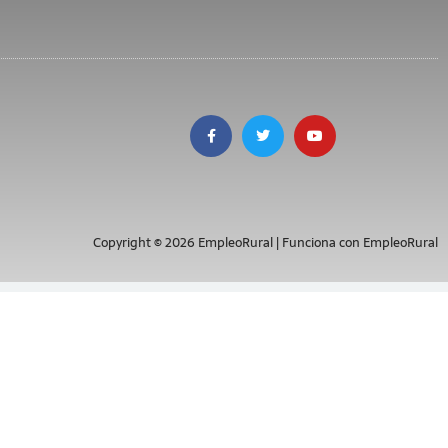
Copyright © 2026 EmpleoRural | Funciona con EmpleoRural