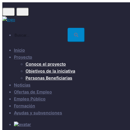
Skip
to
main
content
Buscar...
Inicio
Proyecto
Conoce el proyecto
Objetivos de la iniciativa
Personas Beneficiarias
Noticias
Ofertas de Empleo
Empleo Público
Formación
Ayudas y subvenciones