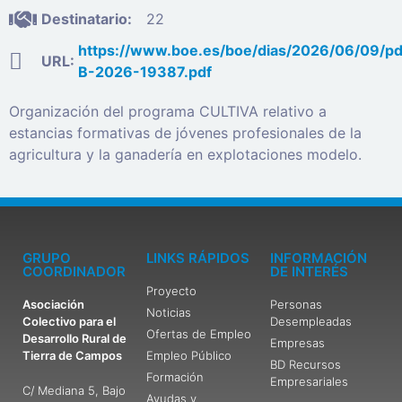
Destinatario:
22
https://www.boe.es/boe/dias/2026/06/09/p
URL:
B-2026-19387.pdf
Organización del programa CULTIVA relativo a
estancias formativas de jóvenes profesionales de la
agricultura y la ganadería en explotaciones modelo.
GRUPO
LINKS RÁPIDOS
INFORMACIÓN
COORDINADOR
DE INTERÉS
Proyecto
Asociación
Personas
Noticias
Colectivo para el
Desempleadas
Ofertas de Empleo
Desarrollo Rural de
Empresas
Tierra de Campos
Empleo Público
BD Recursos
Formación
Empresariales
C/ Mediana 5, Bajo
Ayudas y