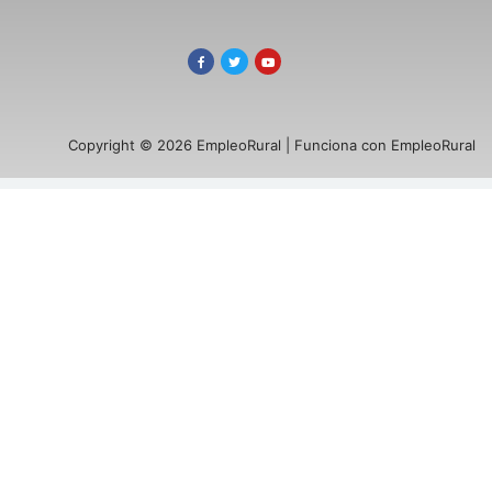
Copyright © 2026 EmpleoRural | Funciona con EmpleoRural