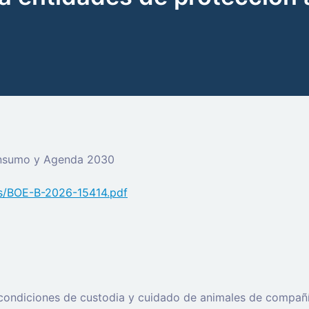
onsumo y Agenda 2030
fs/BOE-B-2026-15414.pdf
s condiciones de custodia y cuidado de animales de compañí