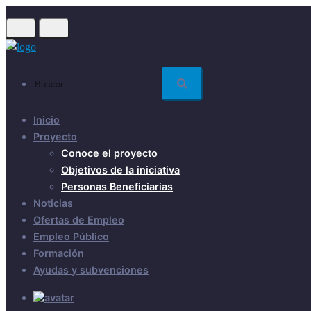
Skip
to
main
content
Buscar...
Inicio
Proyecto
Conoce el proyecto
Objetivos de la iniciativa
Personas Beneficiarias
Noticias
Ofertas de Empleo
Empleo Público
Formación
Ayudas y subvenciones