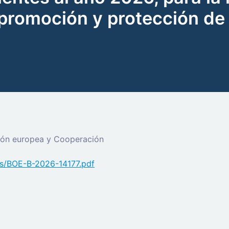
n, promoción y protección 
nión europea y Cooperación
fs/BOE-B-2026-14177.pdf