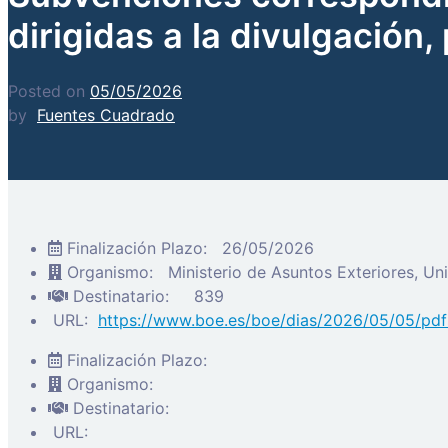
dirigidas a la divulgació
Posted on
05/05/2026
by
Fuentes Cuadrado
Finalización Plazo:
26/05/2026
Organismo:
Ministerio de Asuntos Exteriores, U
Destinatario:
839
URL:
https://www.boe.es/boe/dias/2026/05/05/pd
Finalización Plazo:
Organismo:
Destinatario:
URL: