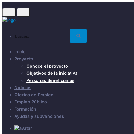
Skip
to
main
content
Buscar...
Inicio
Proyecto
Conoce el proyecto
Objetivos de la iniciativa
Personas Beneficiarias
Noticias
Ofertas de Empleo
Empleo Público
Formación
Ayudas y subvenciones