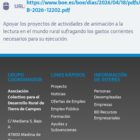
https://www.boe.es/boe/dias/2026/04/18/pdfs
URL:
B-2026-12202.pdf
Apoyar los proyectos de actividades de animación a la
lectura en el mundo rural sufragando los gastos corrientes
necesarios para su ejecución.
GRUPO
LINKS RÁPIDOS
INFORMACIÓN
COORDINADOR
DE INTERÉS
Proyecto
Asociación
Personas
Noticias
Colectivo para el
Desempleadas
Ofertas de Empleo
Desarrollo Rural de
Empresas
Tierra de Campos
Empleo Público
BD Recursos
Formación
Empresariales
C/ Mediana 5, Bajo
Ayudas y
A
Subvenciones
47800 Medina de