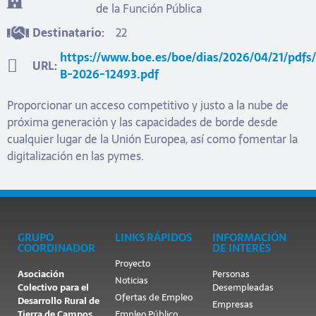
de la Función Pública
Destinatario:
22
https://www.boe.es/boe/dias/2026/04/21/pdfs
URL:
B-2026-12493.pdf
Proporcionar un acceso competitivo y justo a la nube de
próxima generación y las capacidades de borde desde
cualquier lugar de la Unión Europea, así como fomentar la
digitalización en las pymes.
GRUPO
LINKS RÁPIDOS
INFORMACIÓN
COORDINADOR
DE INTERÉS
Proyecto
Asociación
Personas
Noticias
Colectivo para el
Desempleadas
Ofertas de Empleo
Desarrollo Rural de
Empresas
Tierra de Campos
Empleo Público