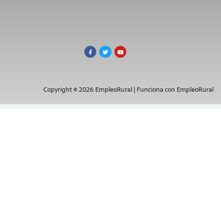
Copyright © 2026 EmpleoRural | Funciona con EmpleoRural