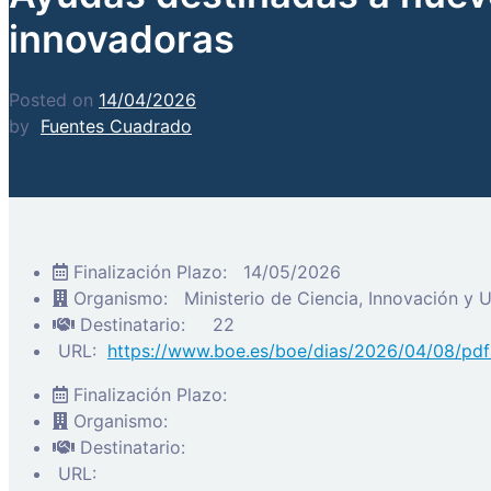
innovadoras
Posted on
14/04/2026
by
Fuentes Cuadrado
Finalización Plazo:
14/05/2026
Organismo:
Ministerio de Ciencia, Innovación y 
Destinatario:
22
URL:
https://www.boe.es/boe/dias/2026/04/08/pd
Finalización Plazo:
Organismo:
Destinatario:
URL: