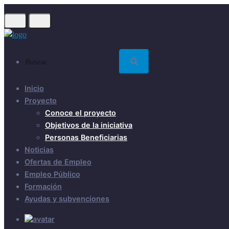
Skip
to
main
content
Buscar...
Inicio
Proyecto
Conoce el proyecto
Objetivos de la iniciativa
Personas Beneficiarias
Noticias
Ofertas de Empleo
Empleo Público
Formación
Ayudas y subvenciones