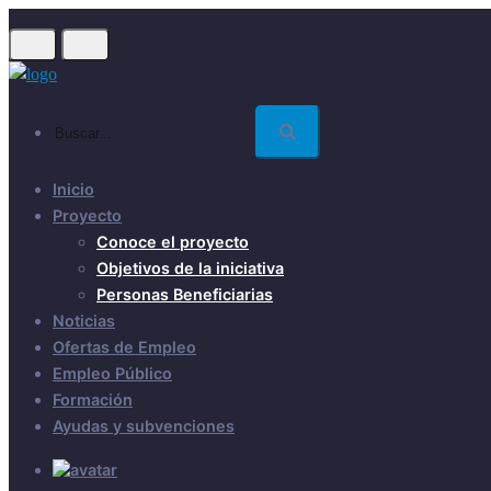
Skip
to
main
content
Buscar...
Inicio
Proyecto
Conoce el proyecto
Objetivos de la iniciativa
Personas Beneficiarias
Noticias
Ofertas de Empleo
Empleo Público
Formación
Ayudas y subvenciones