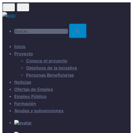
Skip
to
main
Buscar...
content
Inicio
Proyecto
Conoce el proyecto
Objetivos de la iniciativa
Personas Beneficiarias
Noticias
Ofertas de Empleo
Empleo Público
Formación
Ayudas y subvenciones