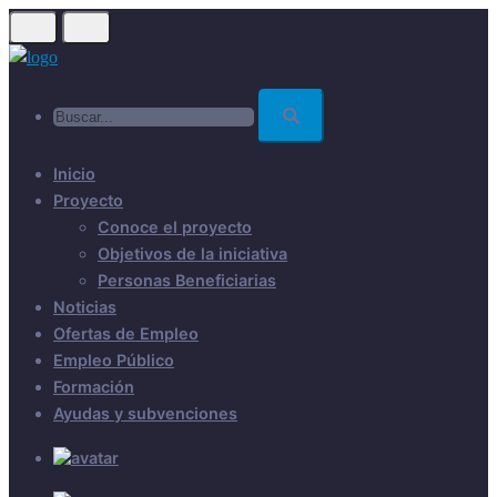
Skip
to
main
Buscar...
content
Inicio
Proyecto
Conoce el proyecto
Objetivos de la iniciativa
Personas Beneficiarias
Noticias
Ofertas de Empleo
Empleo Público
Formación
Ayudas y subvenciones