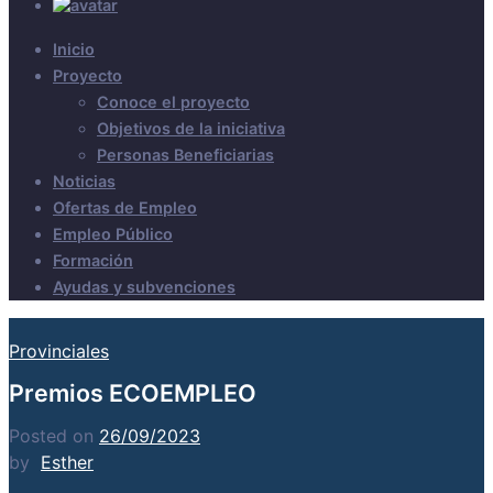
Inicio
Proyecto
Conoce el proyecto
Objetivos de la iniciativa
Personas Beneficiarias
Noticias
Ofertas de Empleo
Empleo Público
Formación
Ayudas y subvenciones
Provinciales
Premios ECOEMPLEO
Posted on
26/09/2023
by
Esther