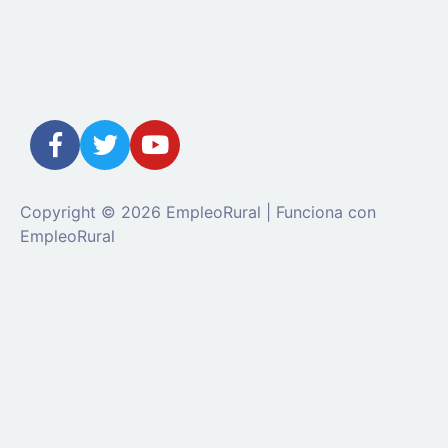
Copyright © 2026 EmpleoRural | Funciona con
EmpleoRural
Se requiere inicio de sesión de 'candidato' para solicitar
este trabajo.
Click aquí para
cerrar sesión
E intenta de
nuevo
Ingrese a su cuenta