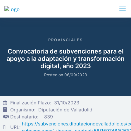
PROVINCIALES
Convocatoria de subvenciones para el
apoyo a la adaptación y transformación
digital, año 2023
Posted on
06/09/2023
Finalización Plazo:
31/10/2023
Organismo:
Diputación de Valladolid
Destinatario:
839
https://subvenciones.diputaciondevalladolid.es/
URL:
subvenciones/-/journal_content/56/159746/516