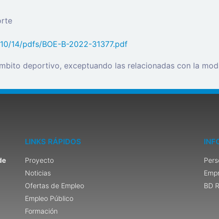
orte
/10/14/pdfs/BOE-B-2022-31377.pdf
ámbito deportivo, exceptuando las relacionadas con la moda
LINKS RÁPIDOS
INF
de
Proyecto
Pers
Noticias
Emp
Ofertas de Empleo
BD R
Empleo Público
Formación