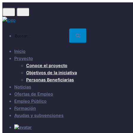
Skip
to
main
content
Buscar...
Inicio
Proyecto
Conoce el proyecto
Objetivos de la iniciativa
Personas Beneficiarias
Noticias
Ofertas de Empleo
Empleo Público
Formación
Ayudas y subvenciones