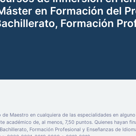
 Máster en Formación del 
Bachillerato, Formación Pr
o de Maestro en cualquiera de las especialidades en algun
e académico de, al menos, 7,50 puntos. Quienes hayan fina
achillerato, Formación Profesional y Enseñanzas de Idioma