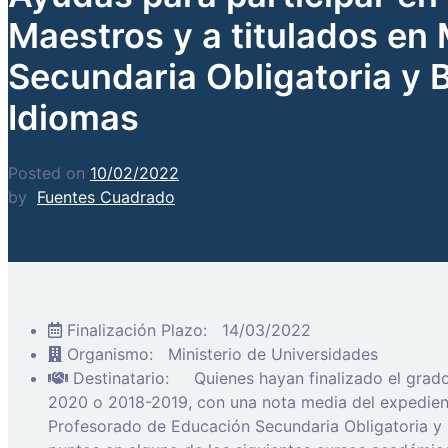
Maestros y a titulados en
Secundaria Obligatoria y 
Idiomas
Posted on
10/02/2022
by
Fuentes Cuadrado
Finalización Plazo:
14/03/2022
Organismo:
Ministerio de Universidades
Destinatario:
Quienes hayan finalizado el grad
2020 o 2018-2019, con una nota media del expedient
Profesorado de Educación Secundaria Obligatoria y B