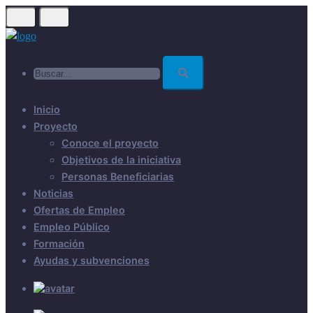
Skip
to
main
Buscar...
content
Inicio
Proyecto
Conoce el proyecto
Objetivos de la iniciativa
Personas Beneficiarias
Noticias
Ofertas de Empleo
Empleo Público
Formación
Ayudas y subvenciones