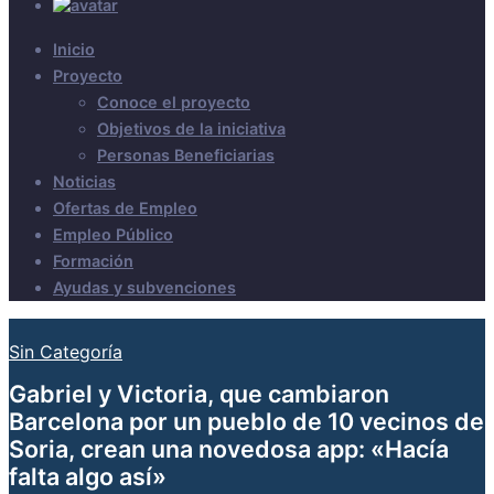
Inicio
Proyecto
Conoce el proyecto
Objetivos de la iniciativa
Personas Beneficiarias
Noticias
Ofertas de Empleo
Empleo Público
Formación
Ayudas y subvenciones
Sin Categoría
Gabriel y Victoria, que cambiaron
Barcelona por un pueblo de 10 vecinos de
Soria, crean una novedosa app: «Hacía
falta algo así»