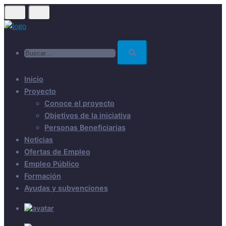
Skip
to
main
Buscar...
content
Inicio
Proyecto
Conoce el proyecto
Objetivos de la iniciativa
Personas Beneficiarias
Noticias
Ofertas de Empleo
Empleo Público
Formación
Ayudas y subvenciones