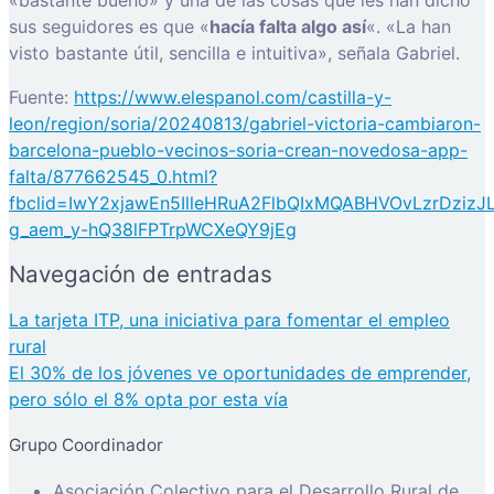
«bastante bueno» y una de las cosas que les han dicho
sus seguidores es que «
hacía falta algo así
«. «La han
visto bastante útil, sencilla e intuitiva», señala Gabriel.
Fuente:
https://www.elespanol.com/castilla-y-
leon/region/soria/20240813/gabriel-victoria-cambiaron-
barcelona-pueblo-vecinos-soria-crean-novedosa-app-
falta/877662545_0.html?
fbclid=IwY2xjawEn5IlleHRuA2FlbQIxMQABHVOvLzrDziz
g_aem_y-hQ38lFPTrpWCXeQY9jEg
Navegación de entradas
La tarjeta ITP, una iniciativa para fomentar el empleo
rural
El 30% de los jóvenes ve oportunidades de emprender,
pero sólo el 8% opta por esta vía
Grupo Coordinador
Asociación Colectivo para el Desarrollo Rural de