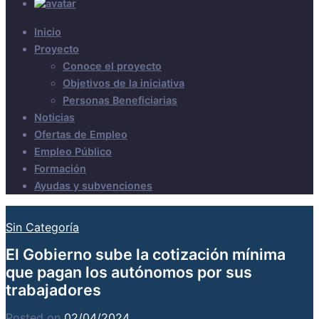
Inicio
Proyecto
Conoce el proyecto
Objetivos de la iniciativa
Personas Beneficiarias
Noticias
Ofertas de Empleo
Empleo Público
Formación
Ayudas y subvenciones
Sin Categoría
El Gobierno sube la cotización mínima
que pagan los autónomos por sus
trabajadores
Posted on
02/04/2024