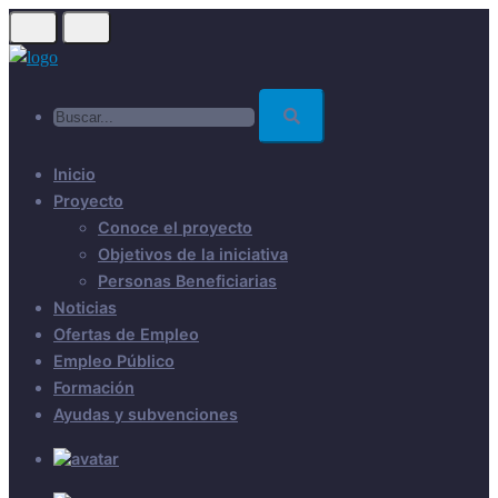
Skip
to
main
Buscar...
content
Inicio
Proyecto
Conoce el proyecto
Objetivos de la iniciativa
Personas Beneficiarias
Noticias
Ofertas de Empleo
Empleo Público
Formación
Ayudas y subvenciones