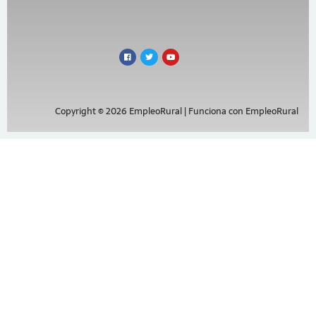
Copyright © 2026 EmpleoRural | Funciona con EmpleoRural