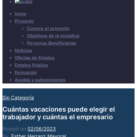
Inicio
Proyecto
Conoce el proyecto
Objetivos de la iniciativa
Personas Beneficiarias
Noticias
Ofertas de Empleo
Empleo Público
Formación
Ayudas y subvenciones
Sin Categoría
Cuántas vacaciones puede elegir el
trabajador y cuántas el empresario
Posted on
02/06/2023
by
Esther Herranz Mayoral