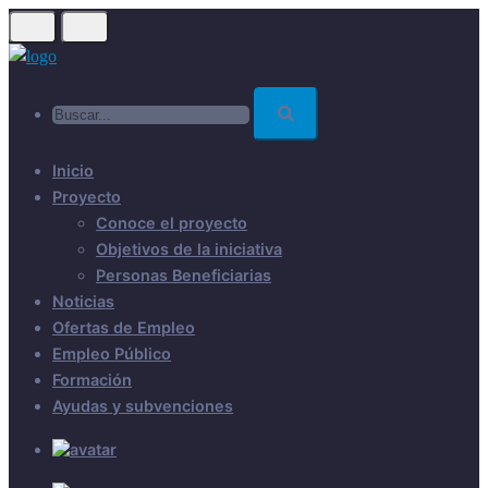
Skip
to
main
Buscar...
content
Inicio
Proyecto
Conoce el proyecto
Objetivos de la iniciativa
Personas Beneficiarias
Noticias
Ofertas de Empleo
Empleo Público
Formación
Ayudas y subvenciones