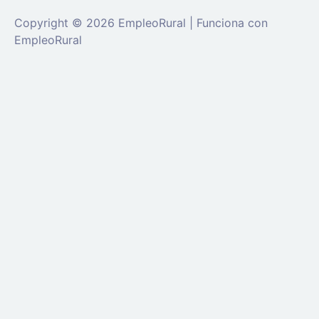
Copyright © 2026 EmpleoRural | Funciona con
EmpleoRural
Se requiere inicio de sesión de 'candidato' para
solicitar este trabajo.
Click aquí para
cerrar sesión
E
intenta de nuevo
Ingrese a su cuenta
Dirección de correo electrónico:
Contraseña: