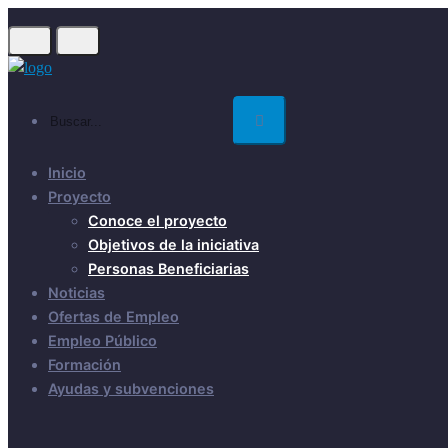
Skip
to
main
content
Buscar...
Inicio
Proyecto
Conoce el proyecto
Objetivos de la iniciativa
Personas Beneficiarias
Noticias
Ofertas de Empleo
Empleo Público
Formación
Ayudas y subvenciones