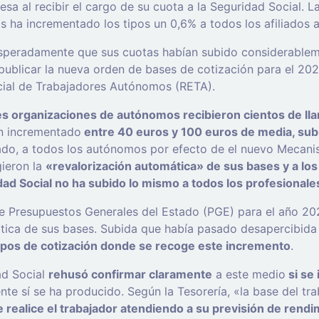
 al recibir el cargo de su cuota a la Seguridad Social. La
s ha incrementado los tipos un 0,6% a todos los afiliados 
esperadamente que sus cuotas habían subido considerablem
 a publicar la nueva orden de bases de cotización para el 20
ecial de Trabajadores Autónomos (RETA).
ales organizaciones de autónomos recibieron cientos de l
an incrementado
entre 40 euros y 100 euros de media, sub
ado, a todos los autónomos por efecto de el nuevo Mecanis
gieron la
«revalorización automática» de sus bases y a lo
dad Social no ha subido lo mismo a todos los profesional
e Presupuestos Generales del Estado (PGE) para el año 20
tica de sus bases. Subida que había pasado desapercibida
tipos de cotización donde se recoge este incremento
.
ad Social
rehusó confirmar claramente
a este medio
si se 
te sí se ha producido. Según la Tesorería, «la base del t
 realice el trabajador atendiendo a su previsión de rend