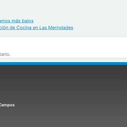
ramos más bajos
cción de Cocina en Las Merindades
ario.
e Campos