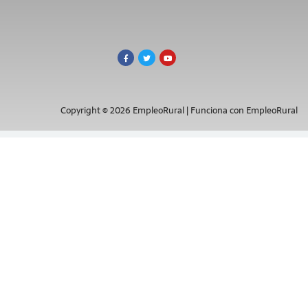
Copyright © 2026 EmpleoRural | Funciona con EmpleoRural