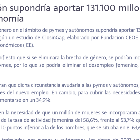
ón supondría aportar 131.100 mill
onomía
género en el ámbito de pymes y autónomos supondría aportar 13
gún un estudio de ClosinGap, elaborado por Fundación CEOE c
conómicos (IEE).
fiesto que si se eliminara la brecha de género, se podrían in
ymes, por lo que se podría eliminar el desempleo femenino, 
n que dicha circunstancia ayudaría a las pymes y autónomos, y
es del nuevo empleo. En cambio, para cubrir las necesidades 
ementarse en un 34,9%.
 en la necesidad de que un millón de mujeres se incorporaran a
de la tasa de actividad femenina del 58,6%, frente al 53,7% q
 10 puntos inferior a la de los hombres, que se situaba en el 63