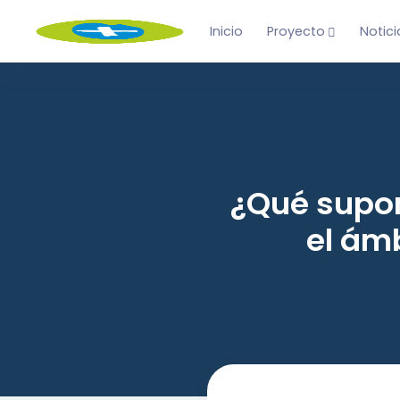
Inicio
Proyecto
Notici
¿Qué supon
el ám