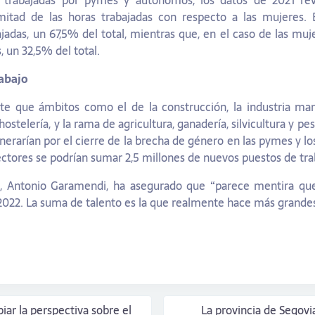
s trabajadas por pymes y autónomos, los datos de 2021 re
mitad de las horas trabajadas con respecto a las mujeres. E
jadas, un 67,5% del total, mientras que, en el caso de las mujer
, un 32,5% del total.
abajo
rte que ámbitos como el de la construcción, la industria ma
ostelería, y la rama de agricultura, ganadería, silvicultura y p
rarían por el cierre de la brecha de género en las pymes y l
ctores se podrían sumar 2,5 millones de nuevos puestos de tra
, Antonio Garamendi, ha asegurado que “parece mentira qu
 2022. La suma de talento es la que realmente hace más grandes
ar la perspectiva sobre el
La provincia de Segovi