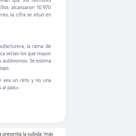
velan que los hombres
llos alcanzaron 10.970
es, la cifra se situó en
nufacturera, la rama de
esca serían los que mayor
os autónomos. Se estima
bajo.
e sea un reto y no una
 al país».
a presenta la subida ‘más