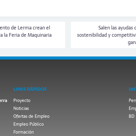
nto de Lerma crean el
Salen las ayudas 
la Feria de Maquinaria
sostenibilidad y competitivi
gan
LINKS RÁPIDOS
IN
erra
Proyecto
Per
Noticias
Emp
Ofertas de Empleo
BD 
Empleo Público
Formación