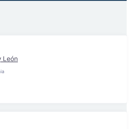
y León
ia