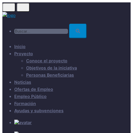
Skip
to
main
Buscar...
content
Inicio
Proyecto
Conoce el proyecto
Objetivos de la iniciativa
Personas Beneficiarias
Noticias
Ofertas de Empleo
Empleo Público
Formación
Ayudas y subvenciones