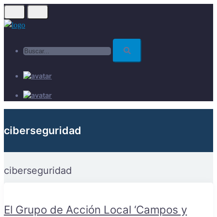
Skip
to
main
Buscar...
content
ciberseguridad
ciberseguridad
El Grupo de Acción Local ‘Campos y