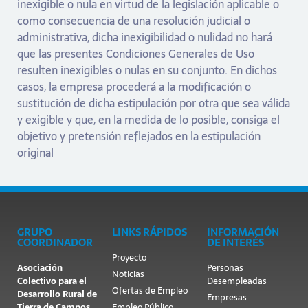
inexigible o nula en virtud de la legislación aplicable o
como consecuencia de una resolución judicial o
administrativa, dicha inexigibilidad o nulidad no hará
que las presentes Condiciones Generales de Uso
resulten inexigibles o nulas en su conjunto. En dichos
casos, la empresa procederá a la modificación o
sustitución de dicha estipulación por otra que sea válida
y exigible y que, en la medida de lo posible, consiga el
objetivo y pretensión reflejados en la estipulación
original
GRUPO
LINKS RÁPIDOS
INFORMACIÓN
COORDINADOR
DE INTERÉS
Proyecto
Asociación
Personas
Noticias
Colectivo para el
Desempleadas
Ofertas de Empleo
Desarrollo Rural de
Empresas
Tierra de Campos
Empleo Público