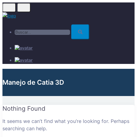
Skip
to
main
Buscar...
content
Manejo de Catia 3D
Nothing Found
It seems we can’t find what you’re looking for. Perhaps
searching can help.