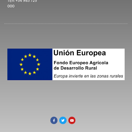
Tlfn: +34 983 725
000