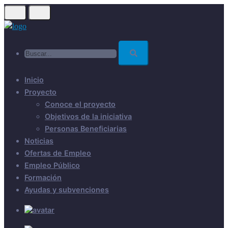
Skip
to
main
Buscar...
content
Inicio
Proyecto
Conoce el proyecto
Objetivos de la iniciativa
Personas Beneficiarias
Noticias
Ofertas de Empleo
Empleo Público
Formación
Ayudas y subvenciones