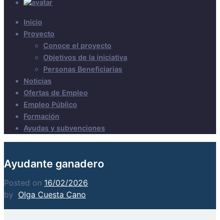
Inicio
Proyecto
Conoce el proyecto
Objetivos de la iniciativa
Personas Beneficiarias
Noticias
Ofertas de Empleo
Empleo Público
Formación
Ayudas y subvenciones
Ayudante ganadero
Posted on
16/02/2026
by
Olga Cuesta Cano