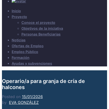
Inicio
Proyecto
Conoce el proyecto
Objetivos de la iniciativa
Personas Beneficiarias
Noticias
Ofertas de Empleo
Empleo Público
Formación
Ayudas y subvenciones
Operario/a para granja de cría de
halcones
Posted on
15/01/2026
by
EVA GONZÁLEZ