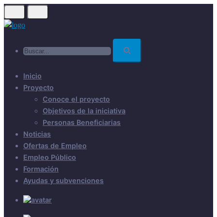
Skip
to
main
Buscar...
content
Inicio
Proyecto
Conoce el proyecto
Objetivos de la iniciativa
Personas Beneficiarias
Noticias
Ofertas de Empleo
Empleo Público
Formación
Ayudas y subvenciones