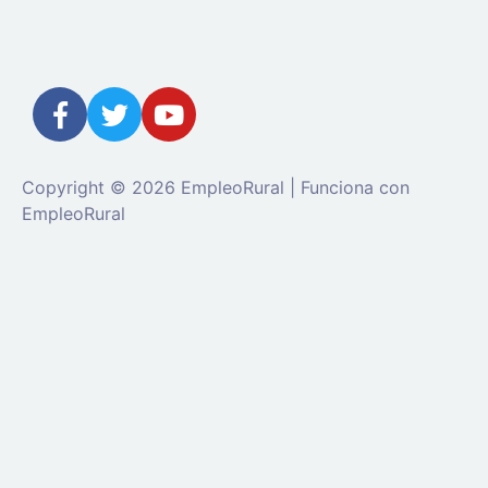
Copyright © 2026 EmpleoRural | Funciona con
EmpleoRural
Se requiere inicio de sesión de 'candidato' para
solicitar este trabajo.
Click aquí para
cerrar sesión
E
intenta de nuevo
Ingrese a su cuenta
Dirección de correo electrónico: