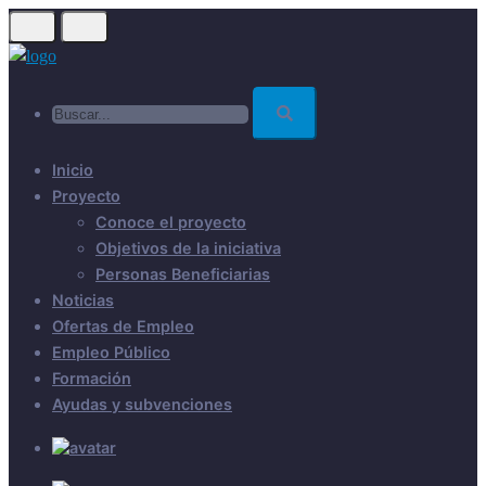
Skip
to
main
Buscar...
content
Inicio
Proyecto
Conoce el proyecto
Objetivos de la iniciativa
Personas Beneficiarias
Noticias
Ofertas de Empleo
Empleo Público
Formación
Ayudas y subvenciones