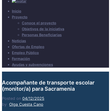
Inicio
Proyecto
Conoce el proyecto
Objetivos de la iniciativa
Personas Beneficiarias
Noticias
Ofertas de Empleo
Empleo Público
Formación
Ayudas y subvenciones
Acompañante de transporte escolar
(monitor/a) para Sacramenia
Posted on
04/12/2025
by
Olga Cuesta Cano