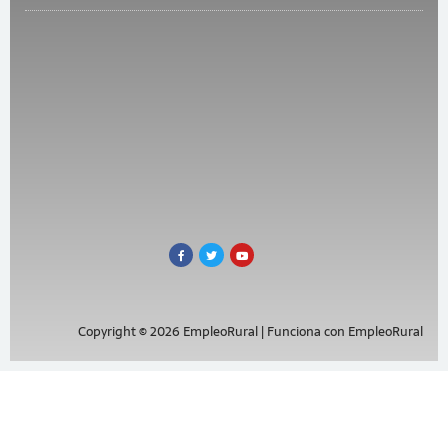
Copyright © 2026 EmpleoRural | Funciona con EmpleoRural