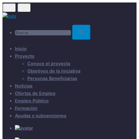
Skip
to
main
Buscar...
content
Inicio
Proyecto
Conoce el proyecto
Objetivos de la iniciativa
Personas Beneficiarias
Noticias
Ofertas de Empleo
Empleo Público
Formación
Ayudas y subvenciones