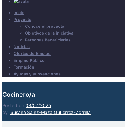
Inicio
Proyecto
Conoce el proyecto
Objetivos de la iniciativa
Personas Beneficiarias
Noticias
Ofertas de Empleo
Empleo Público
Formación
Ayudas y subvenciones
Cocinero/a
Posted on
08/07/2025
by
Susana Sainz-Maza Gutierrez-Zorrilla