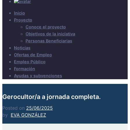
Inicio
Proyecto
Conoce el proyecto
Objetivos de la iniciativa
Personas Beneficiarias
Noticias
Ofertas de Empleo
Empleo Público
Formación
Ayudas y subvenciones
Gerocultor/a a jornada completa.
Posted on
25/06/2025
by
EVA GONZÁLEZ