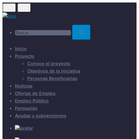
Skip
to
main
Buscar...
content
Inicio
Proyecto
Conoce el proyecto
Objetivos de la iniciativa
Personas Beneficiarias
Noticias
Ofertas de Empleo
Empleo Público
Formación
Ayudas y subvenciones