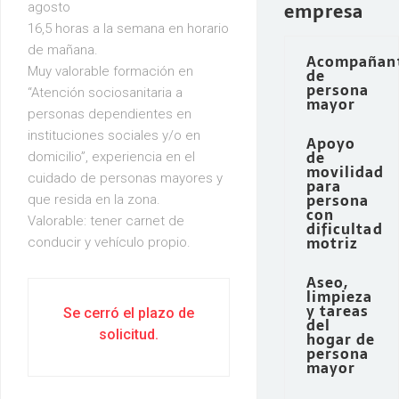
empresa
agosto
16,5 horas a la semana en horario
de mañana.
Acompañan
Muy valorable formación en
de
persona
“Atención sociosanitaria a
mayor
personas dependientes en
instituciones sociales y/o en
Apoyo
de
domicilio”, experiencia en el
movilidad
cuidado de personas mayores y
para
persona
que resida en la zona.
con
Valorable: tener carnet de
dificultad
motriz
conducir y vehículo propio.
Aseo,
limpieza
y tareas
Se cerró el plazo de
del
solicitud.
hogar de
persona
mayor