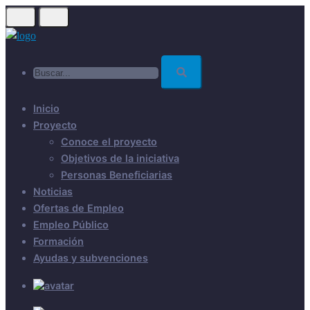
Skip
to
main
Buscar...
content
Inicio
Proyecto
Conoce el proyecto
Objetivos de la iniciativa
Personas Beneficiarias
Noticias
Ofertas de Empleo
Empleo Público
Formación
Ayudas y subvenciones