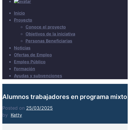
Inicio
Proyecto
Conoce el proyecto
Objetivos de la iniciativa
Personas Beneficiarias
Noticias
Ofertas de Empleo
Empleo Público
Formación
Ayudas y subvenciones
Alumnos trabajadores en programa mixto
Posted on
25/03/2025
by
Ketty