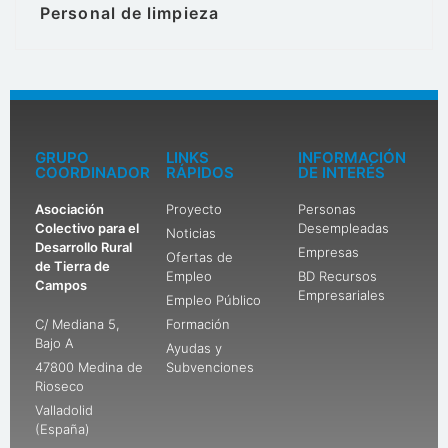
Personal de limpieza
GRUPO
LINKS
INFORMACIÓN
COORDINADOR
RÁPIDOS
DE INTERÉS
Asociación
Proyecto
Personas
Colectivo para el
Desempleadas
Noticias
Desarrollo Rural
Empresas
Ofertas de
de Tierra de
Empleo
BD Recursos
Campos
Empresariales
Empleo Público
C/ Mediana 5,
Formación
Bajo A
Ayudas y
47800 Medina de
Subvenciones
Rioseco
Valladolid
(España)