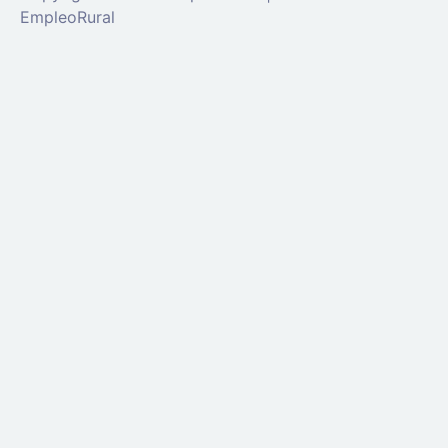
EmpleoRural
Se requiere inicio de sesión de 'candidato' para
solicitar este trabajo.
Click aquí para
cerrar sesión
E
intenta de nuevo
Ingrese a su cuenta
Dirección de correo electrónico:
Contraseña: