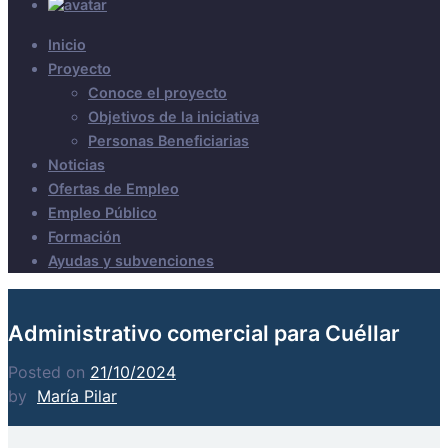
Inicio
Proyecto
Conoce el proyecto
Objetivos de la iniciativa
Personas Beneficiarias
Noticias
Ofertas de Empleo
Empleo Público
Formación
Ayudas y subvenciones
Administrativo comercial para Cuéllar
Posted on
21/10/2024
by
María Pilar