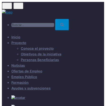
Skip
to
main
Buscar...
content
Inicio
Proyecto
Conoce el proyecto
Objetivos de la iniciativa
Personas Beneficiarias
Noticias
Ofertas de Empleo
Empleo Público
Formación
Ayudas y subvenciones