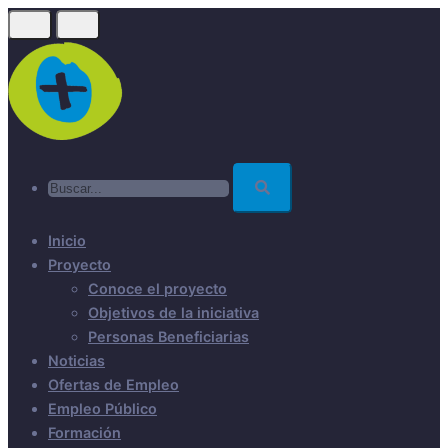
Skip
to
main
content
Buscar...
Inicio
Proyecto
Conoce el proyecto
Objetivos de la iniciativa
Personas Beneficiarias
Noticias
Ofertas de Empleo
Empleo Público
Formación