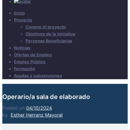
Inicio
Proyecto
Conoce el proyecto
Objetivos de la iniciativa
Personas Beneficiarias
Noticias
Ofertas de Empleo
Empleo Público
Formación
Ayudas y subvenciones
Operario/a sala de elaborado
Posted on
04/10/2024
by
Esther Herranz Mayoral