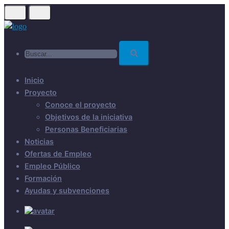
Skip
to
main
Buscar...
content
Inicio
Proyecto
Conoce el proyecto
Objetivos de la iniciativa
Personas Beneficiarias
Noticias
Ofertas de Empleo
Empleo Público
Formación
Ayudas y subvenciones