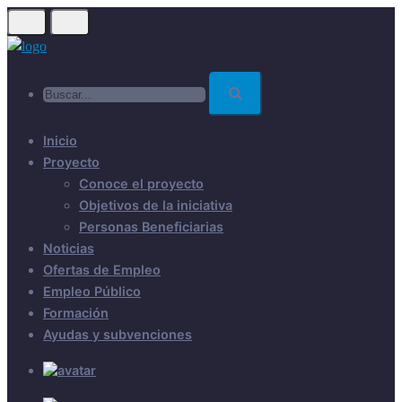
Skip
to
main
Buscar...
content
Inicio
Proyecto
Conoce el proyecto
Objetivos de la iniciativa
Personas Beneficiarias
Noticias
Ofertas de Empleo
Empleo Público
Formación
Ayudas y subvenciones