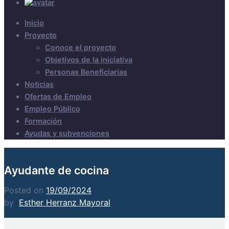
Inicio
Proyecto
Conoce el proyecto
Objetivos de la iniciativa
Personas Beneficiarias
Noticias
Ofertas de Empleo
Empleo Público
Formación
Ayudas y subvenciones
Ayudante de cocina
Posted on
19/09/2024
by
Esther Herranz Mayoral