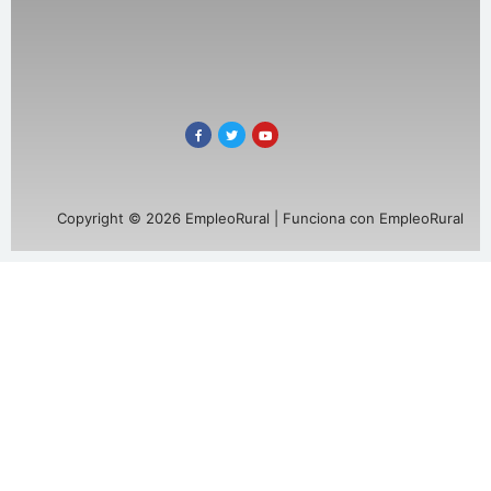
Copyright © 2026 EmpleoRural | Funciona con EmpleoRural