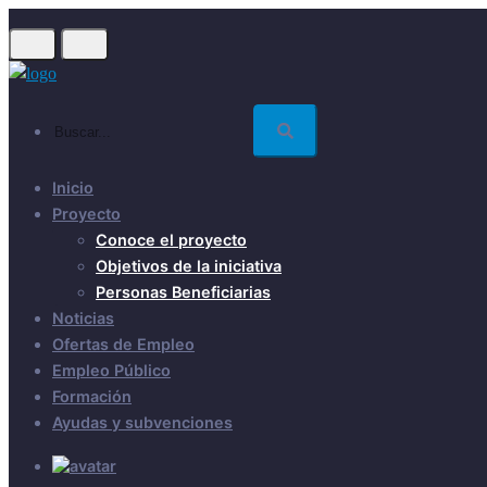
Skip
to
main
content
Buscar...
Inicio
Proyecto
Conoce el proyecto
Objetivos de la iniciativa
Personas Beneficiarias
Noticias
Ofertas de Empleo
Empleo Público
Formación
Ayudas y subvenciones