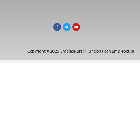
Copyright © 2026 EmpleoRural | Funciona con EmpleoRural