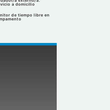
dador/a externo/a.
vicio a domicilio
itor de tiempo libre en
mpamento