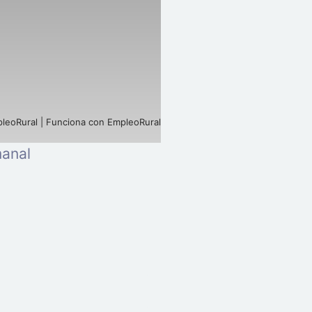
leoRural | Funciona con EmpleoRural
manal
Pulsar para descargar