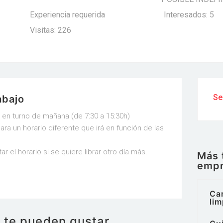
Experiencia requerida
Interesados: 5
Visitas: 226
Se
abajo
en turno de mañana (de 7:30 a 15:30h)
ra un horario diferente que irá en función de las
r el horario si se quiere librar otro día más.
Más 
emp
Ca
lim
e te pueden gustar