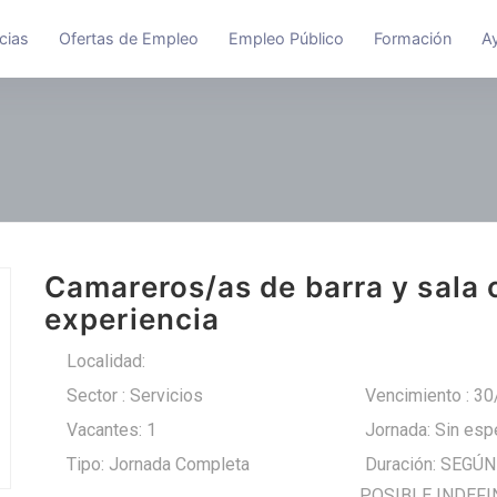
cias
Ofertas de Empleo
Empleo Público
Formación
A
Camareros/as de barra y sala 
experiencia
Localidad:
Cerezo de Abajo
Sector : Servicios
Vencimiento : 3
Vacantes: 1
Jornada: Sin espe
Tipo: Jornada Completa
Duración: SEGÚN
POSIBLE INDEFI